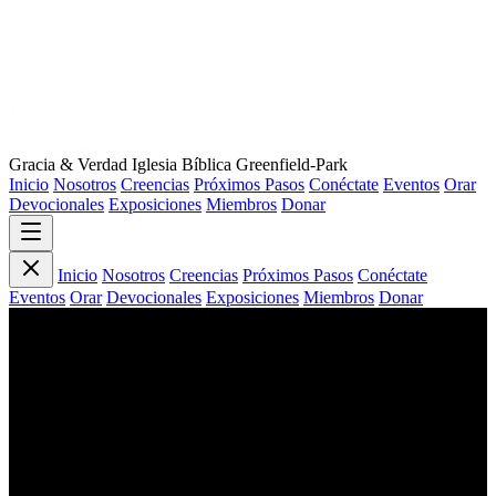
Gracia
&
Verdad
Iglesia Bíblica Greenfield-Park
Inicio
Nosotros
Creencias
Próximos Pasos
Conéctate
Eventos
Orar
Devocionales
Exposiciones
Miembros
Donar
Inicio
Nosotros
Creencias
Próximos Pasos
Conéctate
Eventos
Orar
Devocionales
Exposiciones
Miembros
Donar